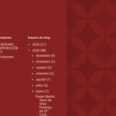
oradores
Arquivo do blog
JESUINO
►
2026
(17)
PRODUÇÕE
▼
2025
(98)
S
►
dezembro
(5)
Unknown
►
novembro
(1)
►
outubro
(3)
►
setembro
(2)
►
agosto
(7)
►
julho
(3)
▼
junho
(7)
Pastor Martim
Alves da
Silva
Participa
da 25°
Conf...