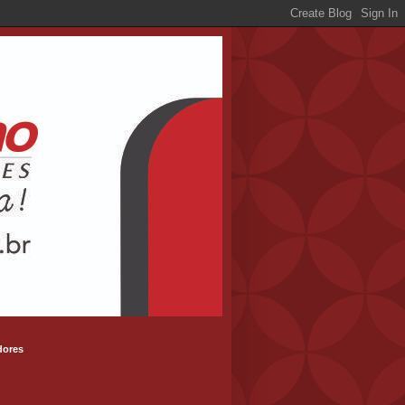
dores