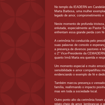
No templo da IEADERN em Candelária,
Marta Barbosa, uma mulher exemplar
legado de amor, comprometimento e 
Neste momento de profunda tristeza,
enlutada, especialmente ao Pastor Se
enfrentam essa grande perda com fé
A cerimônia foi conduzida pelo pres
suas palavras de consolo e esperan
a presença de diversos pastores e li
o 2° Vice-Presidente da CEMADERN,
quanto Irmã Marta era querida e respe
Um momento especial e muito emocion
sensibilidade e amor compartilhou m
evidenciando o exemplo de fé e dedi
Também marcou presença o vereador
família, reafirmando o impacto posit
mas em toda a sociedade local.
Outro ponto alto da cerimônia foram
relato cheio de amor, lembranças e g