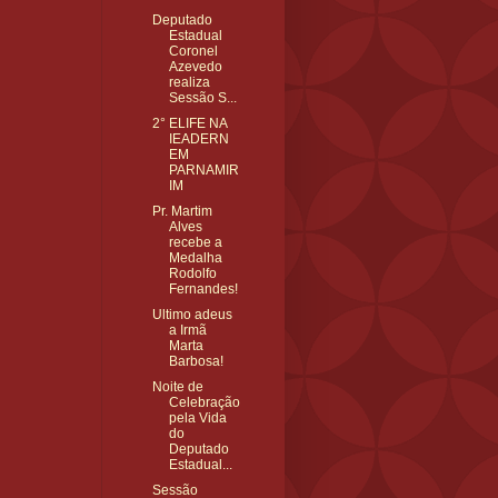
Deputado
Estadual
Coronel
Azevedo
realiza
Sessão S...
2° ELIFE NA
IEADERN
EM
PARNAMIR
IM
Pr. Martim
Alves
recebe a
Medalha
Rodolfo
Fernandes!
Ultimo adeus
a Irmã
Marta
Barbosa!
Noite de
Celebração
pela Vida
do
Deputado
Estadual...
Sessão