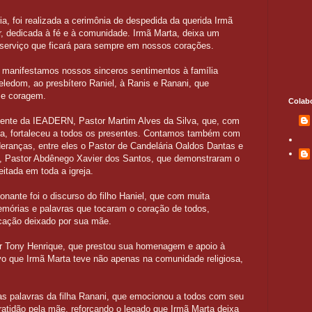
 foi realizada a cerimônia de despedida da querida Irmã
, dedicada à fé e à comunidade. Irmã Marta, deixa um
serviço que ficará para sempre em nossos corações.
 manifestamos nossos sinceros sentimentos à família
ledom, ao presbítero Raniel, à Ranis e Ranani, que
 e coragem.
Colab
idente da IEADERN, Pastor Martim Alves da Silva, que, com
ça, fortaleceu a todos os presentes. Contamos também com
deranças, entre eles o Pastor de Candelária Oaldos Dantas e
 Pastor Abdênego Xavier dos Santos, que demonstraram o
itada em toda a igreja.
ante foi o discurso do filho Haniel, que com muita
emórias e palavras que tocaram o coração de todos,
cação deixado por sua mãe.
 Tony Henrique, que prestou sua homenagem e apoio à
ivo que Irmã Marta teve não apenas na comunidade religiosa,
 as palavras da filha Ranani, que emocionou a todos com seu
ratidão pela mãe, reforçando o legado que Irmã Marta deixa