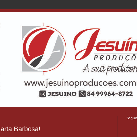
Segui
arta Barbosa!