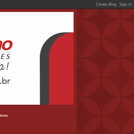
dores