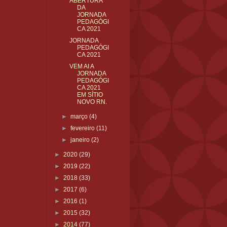
ABERTURA
DA
JORNADA
PEDAGÓGI
CA 2021
JORNADA
PEDAGÓGI
CA 2021
VEM AI A
JORNADA
PEDAGÓGI
CA 2021
EM SÍTIO
NOVO RN.
►
março
(4)
►
fevereiro
(11)
►
janeiro
(2)
►
2020
(29)
►
2019
(22)
►
2018
(33)
►
2017
(6)
►
2016
(1)
►
2015
(32)
►
2014
(77)