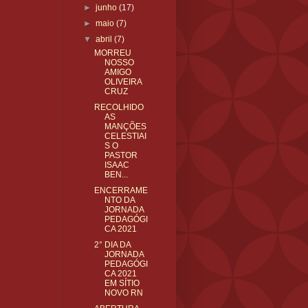
►
junho
(17)
►
maio
(7)
▼
abril
(7)
MORREU
NOSSO
AMIGO
OLIVEIRA
CRUZ
RECOLHIDO
AS
MANÇÕES
CELESTIAI
S O
PASTOR
ISAAC
BEN...
ENCERRAME
NTO DA
JORNADA
PEDAGÓGI
CA 2021
2° DIA DA
JORNADA
PEDAGÓGI
CA 2021
EM SÍTIO
NOVO RN