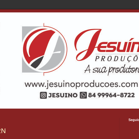
Segui
RN