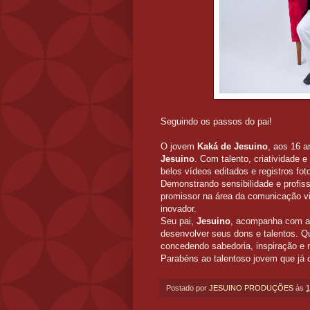
Seguindo os passos do pai!
O jovem
Kaká de Jesuino
, aos 16 a
Jesuino
. Com talento, criatividade
belos vídeos editados e registros fot
Demonstrando sensibilidade e profis
promissor na área da comunicação vi
inovador.
Seu pai,
Jesuino
, acompanha com ale
desenvolver seus dons e talentos. 
concedendo sabedoria, inspiração e m
Parabéns ao talentoso jovem que já 
Postado por
JESUINO PRODUÇÕES
às
1