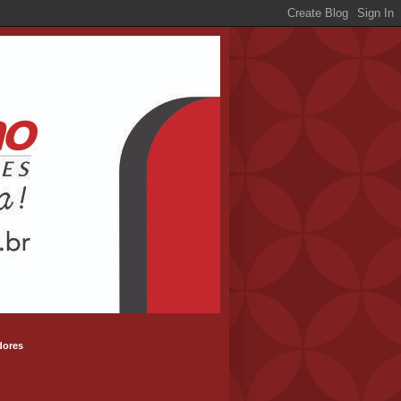
dores