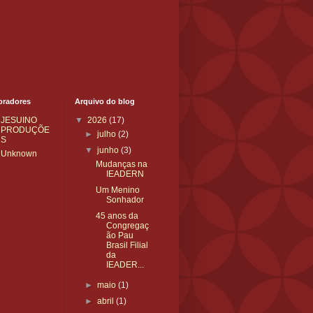
oradores
Arquivo do blog
JESUINO
▼
2026
(17)
PRODUÇÕE
►
julho
(2)
S
▼
junho
(3)
Unknown
Mudanças na
IEADERN
Um Menino
Sonhador
45 anos da
Congregaç
ão Pau
Brasil Filial
da
IEADER...
►
maio
(1)
►
abril
(1)