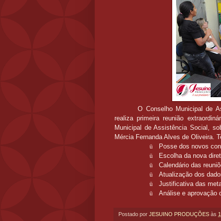
O Conselho Municipal de A
realiza primeira reunião extraordi
Municipal de Assistência Social, so
Mércia Fernanda Alves de Oliveira. 
ü
Posse dos novos con
ü
Escolha da nova diret
ü
Calendário das reuniõ
ü
Atualização dos dad
ü
Justificativa das me
ü
Análise e aprovação 
Postado por
JESUINO PRODUÇÕES
às
1