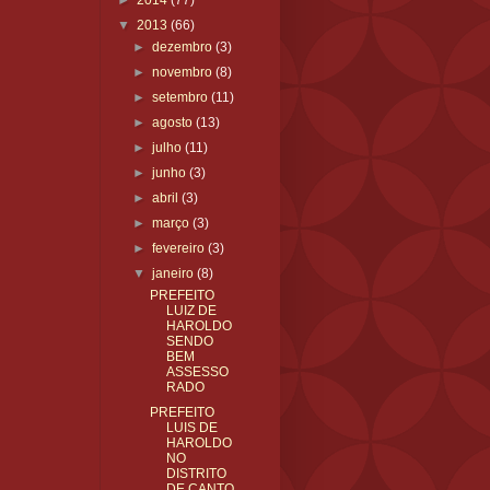
►
2014
(77)
▼
2013
(66)
►
dezembro
(3)
►
novembro
(8)
►
setembro
(11)
►
agosto
(13)
►
julho
(11)
►
junho
(3)
►
abril
(3)
►
março
(3)
►
fevereiro
(3)
▼
janeiro
(8)
PREFEITO
LUIZ DE
HAROLDO
SENDO
BEM
ASSESSO
RADO
PREFEITO
LUIS DE
HAROLDO
NO
DISTRITO
DE CANTO