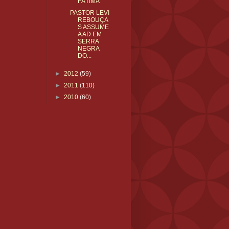
FÁTIMA
PASTOR LEVI
REBOUÇA
S ASSUME
A AD EM
SERRA
NEGRA
DO...
►
2012
(59)
►
2011
(110)
►
2010
(60)