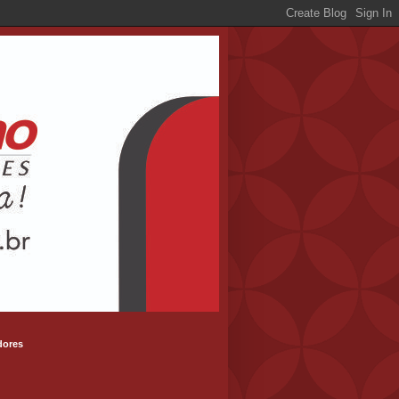
dores