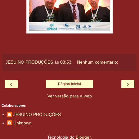
JESUINO PRODUÇÕES
às
03:53
Nenhum comentário:
‹
›
Página inicial
Ver versão para a web
Colaboradores
JESUINO PRODUÇÕES
Unknown
Tecnologia do
Blogger
.