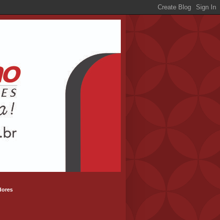
dores