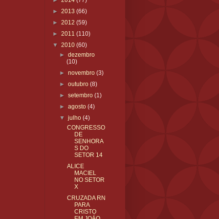
►
2014
(77)
►
2013
(66)
►
2012
(59)
►
2011
(110)
▼
2010
(60)
►
dezembro
(10)
►
novembro
(3)
►
outubro
(8)
►
setembro
(1)
►
agosto
(4)
▼
julho
(4)
CONGRESSO
DE
SENHORA
S DO
SETOR 14
ALICE
MACIEL
NO SETOR
X
CRUZADA RN
PARA
CRISTO
EM JOÁO