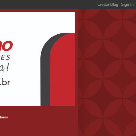
dores