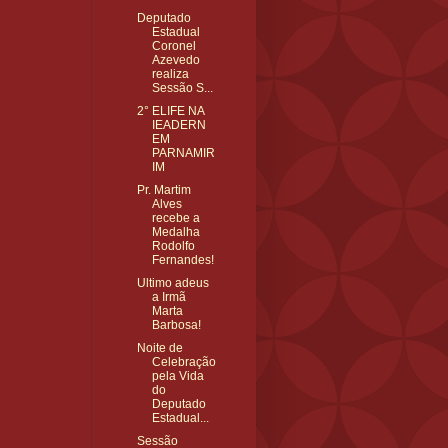
Deputado
Estadual
Coronel
Azevedo
realiza
Sessão S...
2° ELIFE NA
IEADERN
EM
PARNAMIR
IM
Pr. Martim
Alves
recebe a
Medalha
Rodolfo
Fernandes!
Ultimo adeus
a Irmã
Marta
Barbosa!
Noite de
Celebração
pela Vida
do
Deputado
Estadual...
Sessão