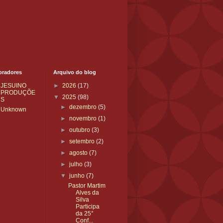
oradores
Arquivo do blog
JESUINO
►
2026
(17)
PRODUÇÕE
▼
2025
(98)
S
►
dezembro
(5)
Unknown
►
novembro
(1)
►
outubro
(3)
►
setembro
(2)
►
agosto
(7)
►
julho
(3)
▼
junho
(7)
Pastor Martim
Alves da
Silva
Participa
da 25°
Conf...