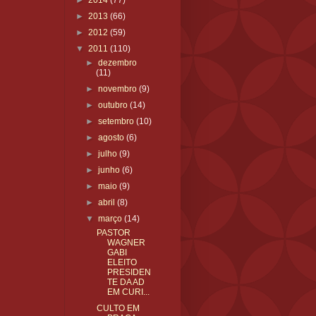
►
2014
(77)
►
2013
(66)
►
2012
(59)
▼
2011
(110)
►
dezembro
(11)
►
novembro
(9)
►
outubro
(14)
►
setembro
(10)
►
agosto
(6)
►
julho
(9)
►
junho
(6)
►
maio
(9)
►
abril
(8)
▼
março
(14)
PASTOR
WAGNER
GABI
ELEITO
PRESIDEN
TE DA AD
EM CURI...
CULTO EM