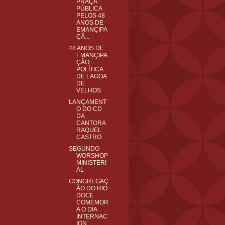
PRAÇA
PÚBLICA
PELOS 48
ANOS DE
EMANÇIPA
ÇÃ...
48 ANOS DE
EMANÇIPA
ÇÃO
POLÍTICA
DE LAGOA
DE
VELHOS
LANÇAMENT
O DO CD
DA
CANTORA
RAQUEL
CASTRO
SEGUNDO
WORSHOP
MINISTERI
AL
CONGREGAÇ
ÃO DO RIO
DOCE
COMEMOR
A O DIA
INTERNAC
ION...