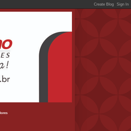
dores