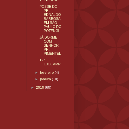
1° PRENUP
POSSE DO
PR.
EDNALDO
BARBOSA
EM SÃO
PAULO DO
POTENGI.
JÁ DORME
COM
SENHOR
PR.
PIMENTEL
12°
EJOCAMP
►
fevereiro
(4)
►
janeiro
(10)
►
2010
(60)