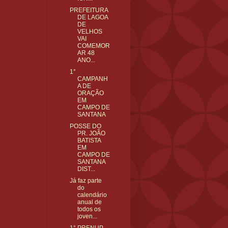
PREFEITURA
DE LAGOA
DE
VELHOS
VAI
COMEMOR
AR 48
ANO...
1°
CAMPANH
A DE
ORAÇÃO
EM
CAMPO DE
SANTANA
POSSE DO
PR. JOÃO
BATISTA
EM
CAMPO DE
SANTANA
DIST...
Já faz parte
do
calendário
anual de
todos os
joven...