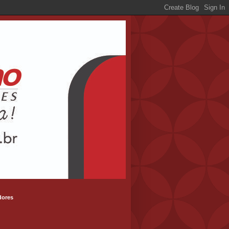
dores