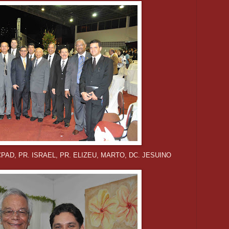
PAD, PR. ISRAEL, PR. ELIZEU, MARTO, DC. JESUINO