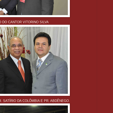
O DO CANTOR VITORINO SILVA
. SATÍRIO DA COLÔMBIA E PR. ABDÊNEGO.