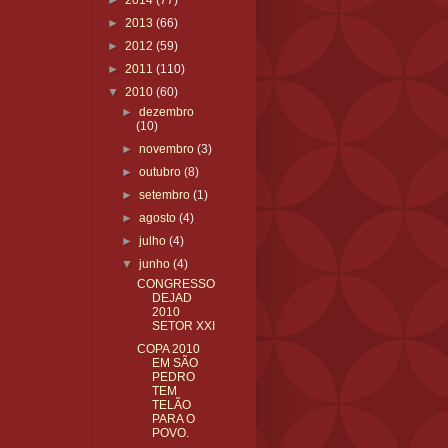
►
2014
(77)
►
2013
(66)
►
2012
(59)
►
2011
(110)
▼
2010
(60)
►
dezembro
(10)
►
novembro
(3)
►
outubro
(8)
►
setembro
(1)
►
agosto
(4)
►
julho
(4)
▼
junho
(4)
CONGRESSO
DEJAD
2010
SETOR XXI
COPA 2010
EM SÃO
PEDRO
TEM
TELÃO
PARA O
POVO.