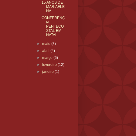
15 ANOS DE
MARIAELE
NA
CONFERËNÇ
IA
PENTECO
STAL EM
NATAL
►
maio
(3)
►
abril
(4)
►
março
(6)
►
fevereiro
(12)
►
janeiro
(1)