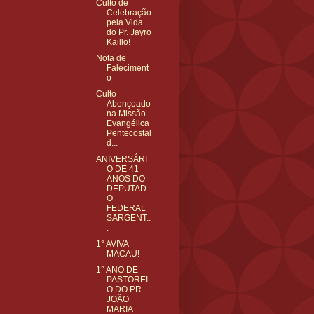
Culto de
Celebração
pela Vida
do Pr. Jayro
Kaillo!
Nota de
Faleciment
o
Culto
Abençoado
na Missão
Evangélica
Pentecostal
d...
ANIVERSÁRI
O DE 41
ANOS DO
DEPUTAD
O
FEDERAL
SARGENT..
.
1° AVIVA
MACAU!
1° ANO DE
PASTOREI
O DO PR.
JOÃO
MARIA