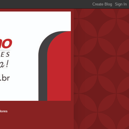
dores