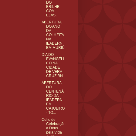
DO
BRILHE
COM
ELAS.
ABERTURA
DO ANO
DA
COLHEITA
NA
IEADERN
EM MURIÚ
DIA DO
EVANGÉLI
CO NA
CIDADE
DE VERA
CRUZ RN
ABERTURA
DO
CENTENÁ
RIO DA
IEADERN
EM
CAJUEIRO
- TO...
Culto de
Celebração
a Deus
pela Vida