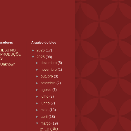
oradores
Arquivo do blog
JESUINO
►
2026
(17)
PRODUÇÕE
▼
2025
(98)
S
►
dezembro
(5)
Unknown
►
novembro
(1)
►
outubro
(3)
►
setembro
(2)
►
agosto
(7)
►
julho
(3)
►
junho
(7)
►
maio
(13)
►
abril
(18)
▼
março
(19)
2° EDIÇÃO