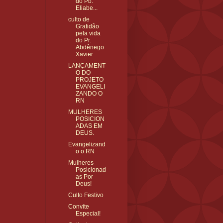
do Pb.
Eliabe...
culto de
Gratidão
pela vida
do Pr.
Abdênego
Xavier...
LANÇAMENT
O DO
PROJETO
EVANGELI
ZANDO O
RN
MULHERES
POSICION
ADAS EM
DEUS.
Evangelizand
o o RN
Mulheres
Posicionad
as Por
Deus!
Culto Festivo
Convite
Especial!