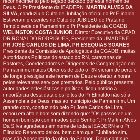
reconhecimento pelo legado deixado por este homem de
Deus. O Pr Presidente da IEADERN
MARTIM ALVES DA
SILVA
, conduziu o Culto de Jubilação oficial do Pr Elinaldo.
Estiveram presentes no Culto do JUBILEU de Prata no
Templo sede de Parnamirim o Pr Presidente da CGADB
WELINGTON COSTA JUNIOR
, Diretor Executivo da CPAD,
DR RONALDO RODRIGUES, Presidente da UMADENE
PR JOSÉ CARLOS DE LIMA
,
PR ESEQUIAS SOARES
Presidente da Comissão de Apologética da CGADB, muitas
Autoridades Políticas do estado do RN, caravanas de
Pastores, Coordenadores e Dirigentes de Congregação em
Parnamirim, muitos Obreiros de todo o RN vieram de perto e
de longe prestigiar este homem de Deus e ofertar a honra
pelos relevantes serviços prestados. Pelo público presente,
autoridades eclesiásticas e políticas, ficou notório a
importância desta data e os feitos do Pr Elinaldo não só a
Assembleia de Deus, mas ao município de Parnamirim. Um
grande coro, conduzindo pelo Pr José Carlos de Lima,
ecoou em alto e bom som dizendo que: "Os passos de um
homem bom são confirmados pelo Senhor". Pr Martim Alves
Da Silva agradeceu em nome de toda a IEADERN e o Pr
Elinaldo Renovato deixou bem claro que: "Jubilado sim,
mas não Aposentado da obra do Senhor. Deus continue