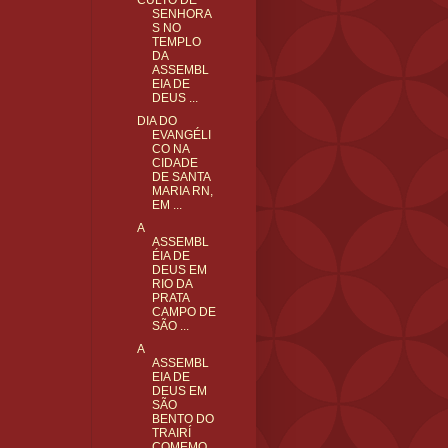
CULTO DE
SENHORA
S NO
TEMPLO
DA
ASSEMBL
EIA DE
DEUS ...
DIA DO
EVANGÉLI
CO NA
CIDADE
DE SANTA
MARIA RN,
EM ...
A
ASSEMBL
ÉIA DE
DEUS EM
RIO DA
PRATA
CAMPO DE
SÃO ...
A
ASSEMBL
EIA DE
DEUS EM
SÃO
BENTO DO
TRAIRÍ
COMEMO...