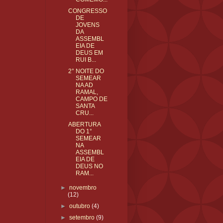
CONGRESSO
DE
JOVENS
DA
ASSEMBL
EIA DE
DEUS EM
RUI B...
2° NOITE DO
SEMEAR
NA AD
RAMAL,
CAMPO DE
SANTA
CRU...
ABERTURA
DO 1°
SEMEAR
NA
ASSEMBL
EIA DE
DEUS NO
RAM...
►
novembro
(12)
►
outubro
(4)
►
setembro
(9)