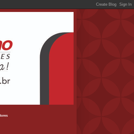
dores