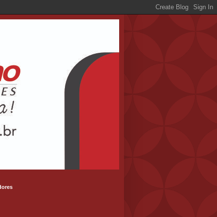
dores