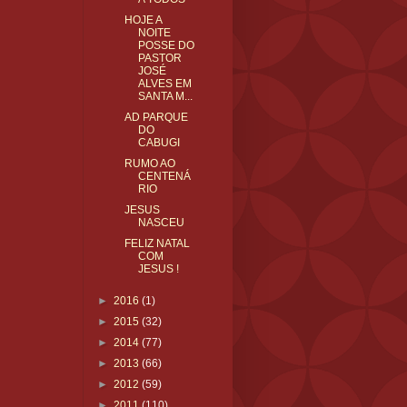
HOJE A
NOITE
POSSE DO
PASTOR
JOSÉ
ALVES EM
SANTA M...
AD PARQUE
DO
CABUGI
RUMO AO
CENTENÁ
RIO
JESUS
NASCEU
FELIZ NATAL
COM
JESUS !
►
2016
(1)
►
2015
(32)
►
2014
(77)
►
2013
(66)
►
2012
(59)
►
2011
(110)