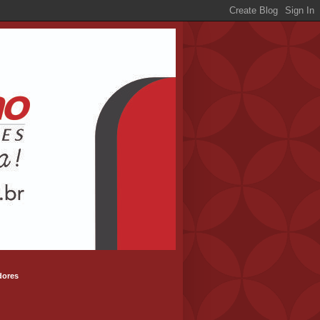
dores