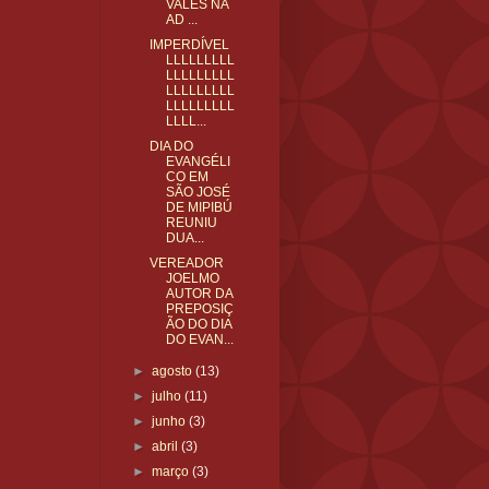
VALES NA
AD ...
IMPERDÍVEL
LLLLLLLLL
LLLLLLLLL
LLLLLLLLL
LLLLLLLLL
LLLL...
DIA DO
EVANGÉLI
CO EM
SÃO JOSÉ
DE MIPIBÚ
REUNIU
DUA...
VEREADOR
JOELMO
AUTOR DA
PREPOSIÇ
ÃO DO DIA
DO EVAN...
►
agosto
(13)
►
julho
(11)
►
junho
(3)
►
abril
(3)
►
março
(3)