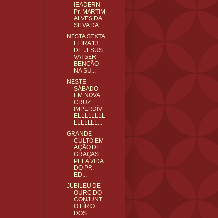
IEADERN
Pr. MARTIM
ALVES DA
SILVA DA...
NESTA SEXTA
FEIRA 13
DE JESUS
VAI SER
BENÇÃO
NA SU...
NESTE
SÁBADO
EM NOVA
CRUZ
IMPERDÍV
ELLLLLLLL
LLLLLLL...
GRANDE
CULTO EM
AÇÃO DE
GRAÇAS
PELA VIDA
DO PR.
ED...
JUBILEU DE
OURO DO
CONJUNT
O LÍRIO
DOS