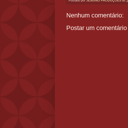
Postado por
JESUINO PRODUÇÕES
às
1
Nenhum comentário:
Postar um comentário