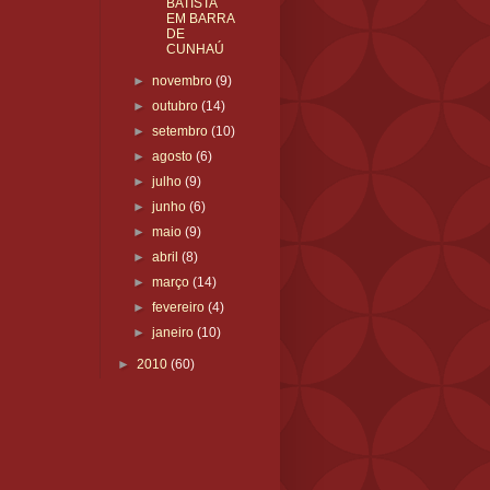
BATISTA
EM BARRA
DE
CUNHAÚ
►
novembro
(9)
►
outubro
(14)
►
setembro
(10)
►
agosto
(6)
►
julho
(9)
►
junho
(6)
►
maio
(9)
►
abril
(8)
►
março
(14)
►
fevereiro
(4)
►
janeiro
(10)
►
2010
(60)