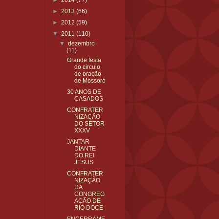
►
2014
(77)
►
2013
(66)
►
2012
(59)
▼
2011
(110)
▼
dezembro
(11)
Grande festa
do circulo
de oração
de Mossoró
30 ANOS DE
CASADOS
CONFRATER
NIZAÇÃO
DO SETOR
XXXV
JANTAR
DIANTE
DO REI
JESUS
CONFRATER
NIZAÇÃO
DA
CONGREG
AÇÃO DE
RIO DOCE