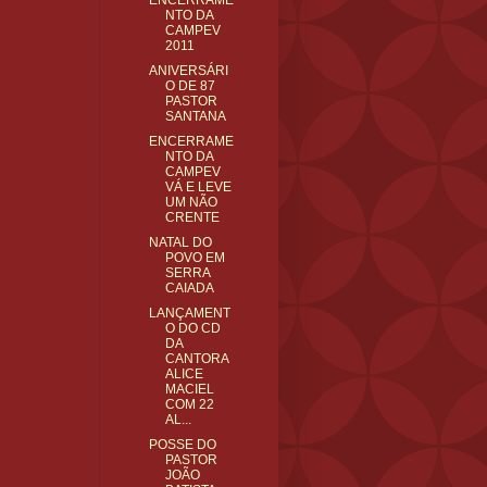
ENCERRAME
NTO DA
CAMPEV
2011
ANIVERSÁRI
O DE 87
PASTOR
SANTANA
ENCERRAME
NTO DA
CAMPEV
VÁ E LEVE
UM NÃO
CRENTE
NATAL DO
POVO EM
SERRA
CAIADA
LANÇAMENT
O DO CD
DA
CANTORA
ALICE
MACIEL
COM 22
AL...
POSSE DO
PASTOR
JOÃO