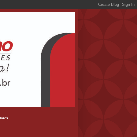
dores