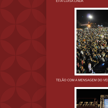
EITA COISA LINDA
TELÃO COM A MENSAGEM DO VE