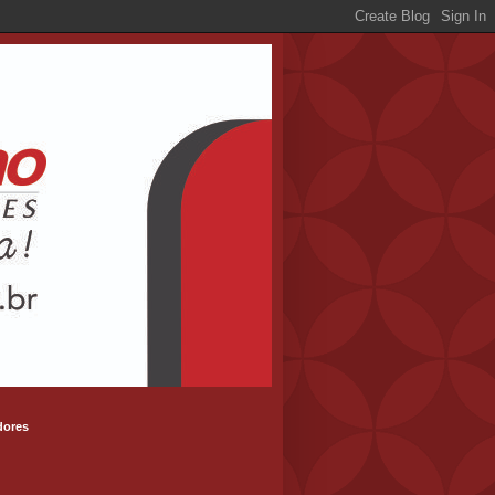
dores