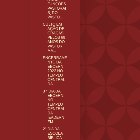
FUNÇÕES
PASTORAI
S, DO
PASTO...
CULTO EM
AÇÃO DE
GRAÇAS
PELOS 69
ANOS DO
PASTOR
MA...
ENCERRAME
NTO DA
EBOERN
2022 NO
TEMPLO
CENTRAL
DA I...
3 ° DIA DA
EBOERN
NO
TEMPLO
CENTRAL
DA
IEADERN
EM ...
2° DIA DA
ESCOLA
BÍBLICA