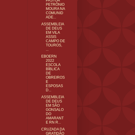
PASTOR
PETRÔNIO
MOURA NA
COMUNID
ADE...
ASSEMBLEIA
DE DEUS
EM VILA
ASSIS
CAMPO DE
TOUROS,
...
EBOERN
2022
ESCOLA
BÍBLICA
DE
OBREIROS
E
ESPOSAS
D...
ASSEMBLEIA
DE DEUS
EM SÃO
GONSALO
DO
AMARANT
E RN R...
CRUZADA DA
GRATIDÃO