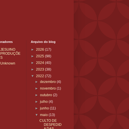
oradores
Arquivo do blog
JESUINO
►
2026
(17)
PRODUÇÕE
►
2025
(98)
S
►
2024
(40)
Unknown
►
2023
(38)
▼
2022
(72)
►
dezembro
(4)
►
novembro
(1)
►
outubro
(2)
►
julho
(4)
►
junho
(11)
▼
maio
(13)
CULTO DE
DESPEDID
A DAS