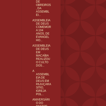
DE
OBREIROS
, DA
ASSEMBL
EI...
ASSEMBLEIA
DE DEUS
COMEMOR
A 104
ANOS, DE
EVANGEL
HO...
ASSEMBLEIA
DE DEUS
EM
MACAÍBA
REALIZOU
O CULTO
DOS...
A
ASSEMBL
EIA DE
DEUS EM
PAJUÇARA
SÍTIO,
IGREJA
POL...
ANIVERSÁRI
O DO