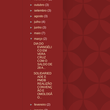
►
outubro
(3)
►
setembro
(3)
►
agosto
(3)
►
julho
(4)
►
junho
(3)
►
maio
(7)
▼
março
(2)
DIA DO
EVANGÉLI
CO EM
VERA
CRUZ
COM O
SALDO DE
28 A...
SOLIDARIED
ADE E
PMDB
REALIZÃO
CONVENÇ
ÃO E
OMOLOGÃ
O...
►
fevereiro
(2)