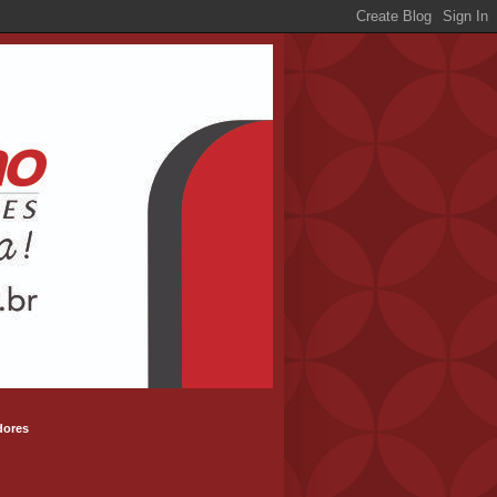
dores