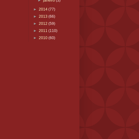
►
janeiro
(3)
►
2014
(77)
►
2013
(66)
►
2012
(59)
►
2011
(110)
►
2010
(60)