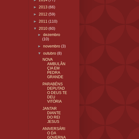
►
2014
(77)
►
2013
(66)
►
2012
(59)
►
2011
(110)
▼
2010
(60)
►
dezembro
(10)
►
novembro
(3)
▼
outubro
(8)
NOVA
AMBULÂN
ÇIA EM
PEDRA
GRANDE
PARABÉNS
DEPUTAD
O DEUS TE
DEU
VITÓRIA
JANTAR
DIANTE
DO REI
JESUS
ANIVERSÁRI
O DA
GOVERNA