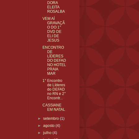
DORA
ELEITA
ROSALBA
VEM AÍ
GRAVAÇÃ
O DO 1°
DVD DE
ELI DE
JESUS
ENCONTRO
DE
LÍDERES
DO DEFAD
NO HOTEL
PRAIA
MAR
1° Encontro
de Líderes
do DEFAD
no RN e 2°
Encontr...
CASSIANE
EM NATAL
►
setembro
(1)
►
agosto
(4)
►
julho
(4)