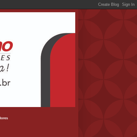
dores