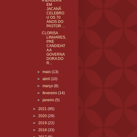
A IEADERN
EM
JACANÃ
CELEBRO
U OS 70
ANOS DO
PASTOR ...
CLORISA
LINHARES,
PRÉ
CANDIDAT
A A
GOVERNA
DORA DO
R...
►
maio
(13)
►
abril
(10)
►
março
(8)
►
fevereiro
(14)
►
janeiro
(5)
►
2021
(95)
►
2020
(29)
►
2019
(22)
►
2018
(33)