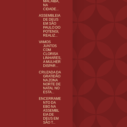
MACAÍBA,
NA
CIDADE...
ASSEMBLEIA
DE DEUS
EM SÃO
PAULO DO
POTENGI,
REALIZ...
VAMOS
JUNTOS
COM
CLORISA
LINHARES,
A MULHER
DISPAR...
CRUZADA DA
GRATIDÃO
NA ZONA
NORTE DE
NATAL NO
ESTA...
ENCERRAME
NTO DA
EBO NA
ASSEMBL
EIA DE
DEUS EM
SÃO T...