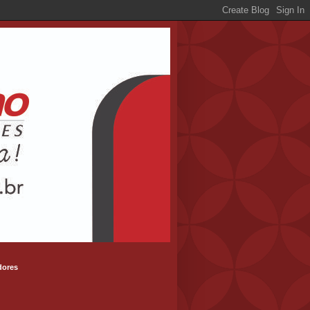
dores