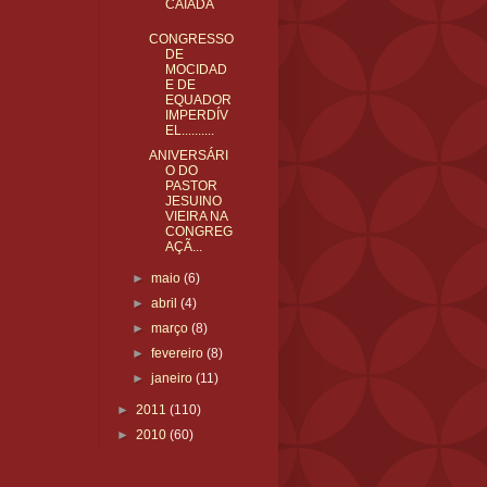
CAIADA
CONGRESSO
DE
MOCIDAD
E DE
EQUADOR
IMPERDÍV
EL..........
ANIVERSÁRI
O DO
PASTOR
JESUINO
VIEIRA NA
CONGREG
AÇÃ...
►
maio
(6)
►
abril
(4)
►
março
(8)
►
fevereiro
(8)
►
janeiro
(11)
►
2011
(110)
►
2010
(60)