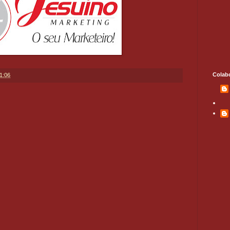
Colab
1:06