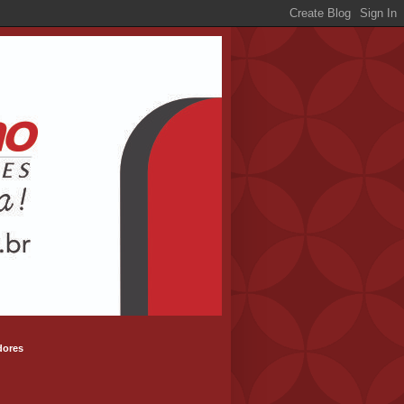
dores