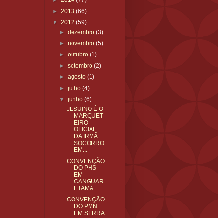
►
2014
(77)
►
2013
(66)
▼
2012
(59)
►
dezembro
(3)
►
novembro
(5)
►
outubro
(1)
►
setembro
(2)
►
agosto
(1)
►
julho
(4)
▼
junho
(6)
JESUINO É O
MARQUET
EIRO
OFICIAL
DA IRMÃ
SOCORRO
EM...
CONVENÇÃO
DO PHS
EM
CANGUAR
ETAMA
CONVENÇÃO
DO PMN
EM SERRA