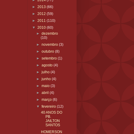
►
2014
(77)
►
2013
(66)
►
2012
(59)
►
2011
(110)
▼
2010
(60)
►
dezembro
(10)
►
novembro
(3)
►
outubro
(8)
►
setembro
(1)
►
agosto
(4)
►
julho
(4)
►
junho
(4)
►
maio
(3)
►
abril
(4)
►
março
(6)
▼
fevereiro
(12)
40 ANOS DO
PB.
JAILTON
SANTOS
HOMERSON