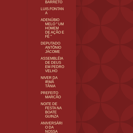
BARRETO
LUIS.FONTAN
A
ADENÚBIO
MELO " UM
HOMEM
DE AÇÃO E
FÉ "
DEPUTADO
ANTÔNIO
JÁCOME
ASSEMBLÉIA
DE DEUS
EM PEDRO
VELHO
NIVER DA
IRMÃ
TÂNIA
PREFEITO
MARCÃO
NOITE DE
FESTA NA
BOATE
GUINZA
ANIVERSÁRI
O DA
NOSSA