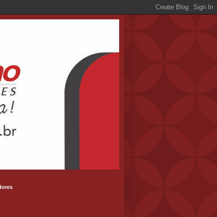
dores